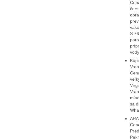
Cena
čers
obrá
prev
vako
S 76
para
príp
vody
Kúpi
Vran
Cen
veľk
Virg
Vran
mlad
sa d
Wha
ARA 
Cena
Pred
Pekn