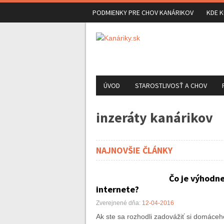
PODMIENKY PRE CHOV KANÁRIKOV
KDE K
ÚVOD
STAROSTLIVOSŤ A CHOV
inzeráty kanárikov
NAJNOVŠIE ČLÁNKY
Čo je výhodne
internete?
Zverejnené dňa:
12-04-2016
Ak ste sa rozhodli zadovážiť si domáceh