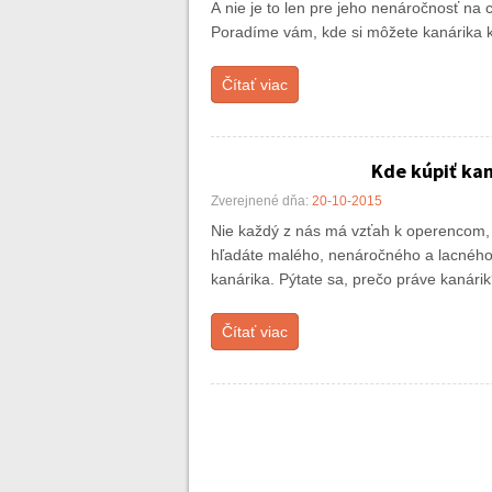
A nie je to len pre jeho nenáročnosť na 
Poradíme vám, kde si môžete kanárika k
Čítať viac
Kde kúpiť kan
Zverejnené dňa:
20-10-2015
Nie každý z nás má vzťah k operencom
hľadáte malého, nenáročného a lacného 
kanárika. Pýtate sa, prečo práve kanári
Čítať viac