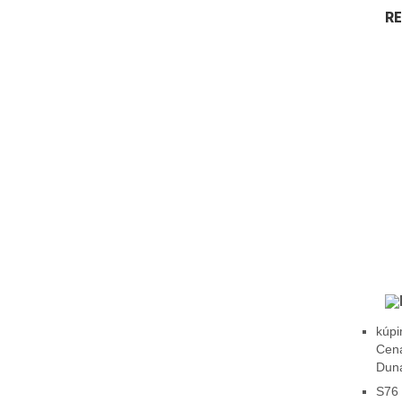
R
kúpi
Cena
Duna
S76 