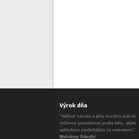
Výrok dňa
"Veľkosť národa a jeho morálny pokrok
môžeme posudzovať podľa toho, akým
spôsobom zaobchádza so zvieratami."
Mahátma Gándhí