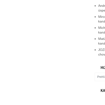
Andr
úsp
Miro
kaná
Mich
kaná
Mat
kaná
JOZ
chov
HĽ
KA