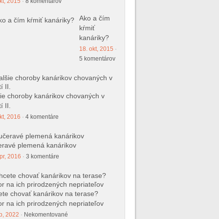
kt, 2015
·
8 komentárov
Ako a čím
kŕmiť
kanáriky?
18. okt, 2015
·
5 komentárov
ie choroby kanárikov chovaných v
í II.
kt, 2016
·
4 komentáre
ravé plemená kanárikov
pr, 2016
·
3 komentáre
te chovať kanárikov na terase?
r na ich prirodzených nepriateľov
p, 2022
·
Nekomentované