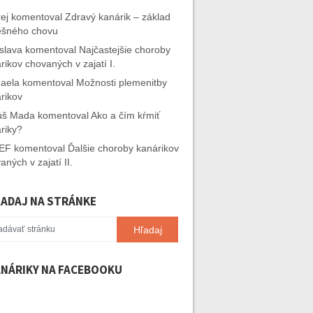
ej
komentoval
Zdravý kanárik – základ
ešného chovu
slava
komentoval
Najčastejšie choroby
rikov chovaných v zajatí I.
aela
komentoval
Možnosti plemenitby
rikov
úš Mada
komentoval
Ako a čím kŕmiť
riky?
EF
komentoval
Ďalšie choroby kanárikov
aných v zajatí II.
ADAJ NA STRÁNKE
NÁRIKY NA FACEBOOKU