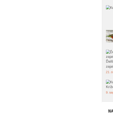
Ďalš
zajat
21. o
Kríž
9. se
NA