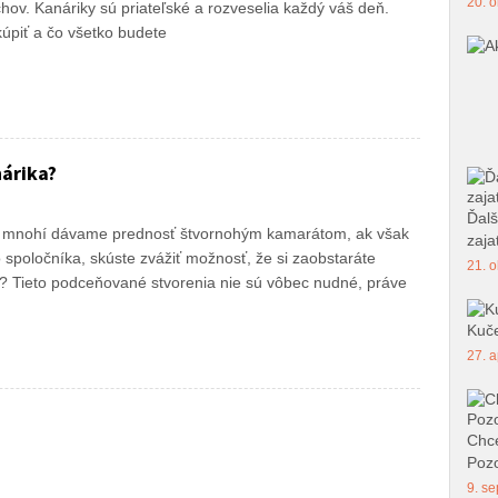
20. o
chov. Kanáriky sú priateľské a rozveselia každý váš deň.
úpiť a čo všetko budete
árika?
Ďalš
, mnohí dávame prednosť štvornohým kamarátom, ak však
zajat
spoločníka, skúste zvážiť možnosť, že si zaobstaráte
21. o
k? Tieto podceňované stvorenia nie sú vôbec nudné, práve
Kuče
27. a
Chce
Pozo
9. se