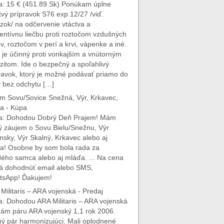
: 15 € (451.89 Sk) Ponúkam úplne
tvý prípravok S76 exp.12/27 /viď.
zok/ na odčervenie vtáctva a
entívnu liečbu proti roztočom vzdušných
v, roztočom v perí a krvi, vápenke a iné.
 je účinný proti vonkajším a vnútorným
zitom. Ide o bezpečný a spoľahlivý
ravok, ktorý je možné podávať priamo do
 bez odchytu […]
m Sovu/Sovice Snežná, Výr, Krkavec,
a - Kúpa
a: Dohodou Dobrý Deň Prajem! Mám
ý záujem o Sovu Bielu/Snežnu, Výr
insky, Výr Skalný, Krkavec alebo aj
a! Osobne by som bola rada za
ého samca alebo aj mláďa. ... Na cena
á dohodnúť email alebo SMS,
tsApp! Ďakujem!
Militaris – ARA vojenská - Predaj
: Dohodou ARA Militaris – ARA vojenská
ám páru ARA vojenský 1,1 rok 2006.
ý pár harmonizujúci. Mali oplodnené