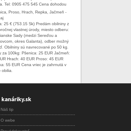
ia. Tel: 0905 475 545 Cena dohodou
ica, Proso, Hrach, Repka, Jačmeň -
aj
: 25 € (753.15 Sk) Predám obilniny z
oročnej vlastnej úrody, miesto odberu:
anske Sady (medzi Sereďou a
ovcom, okres Galanta), odber možný
ď. Obilniny sú navrecované po 50 kg.
 za 100kg: Pšenica: 25 EUR Jačmeň:
UR Hrach: 40 EUR Proso: 45 EUR
a: 55 EUR Cena vriec je zahrnutá v
 obilia.
 kanáriky.sk
Náš tip
O webe