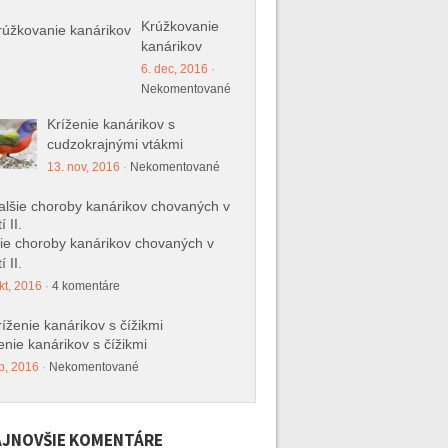
Krúžkovanie
kanárikov
6. dec, 2016
·
Nekomentované
Kríženie kanárikov s
cudzokrajnými vtákmi
13. nov, 2016
·
Nekomentované
ie choroby kanárikov chovaných v
í II.
kt, 2016
·
4 komentáre
enie kanárikov s čížikmi
p, 2016
·
Nekomentované
JNOVŠIE KOMENTÁRE