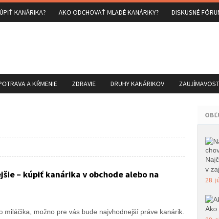
ÚPIŤ KANÁRIKA?
AKO ODCHOVAŤ MLADÉ KANÁRIKY?
DISKUSNÉ FÓRU
POTRAVA A KŔMENIE
ZDRAVIE
DRUHY KANÁRIKOV
ZAUJÍMAVOSTI
OBĽ
Najč
v zaj
jšie – kúpiť kanárika v obchode alebo na
28. j
Ako 
o miláčika, možno pre vás bude najvhodnejší práve kanárik.