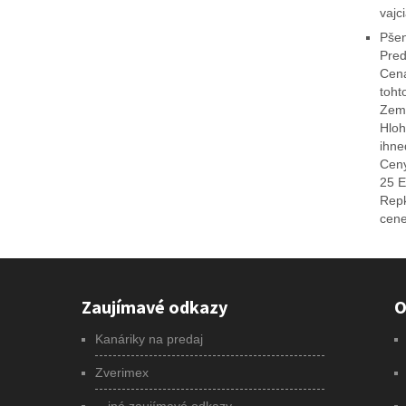
vajc
Pšen
Pred
Cena
toht
Zemi
Hloh
ihne
Ceny
25 E
Repk
cene
Zaujímavé odkazy
O
Kanáriky na predaj
Zverimex