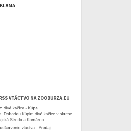
EKLAMA
VTÁCTVO NA ZOOBURZA.EU
m divé kačice - Kúpa
: Dohodou Kúpim divé kačice v okrese
jská Streda a Komárno
odčervenie vtáctva - Predaj