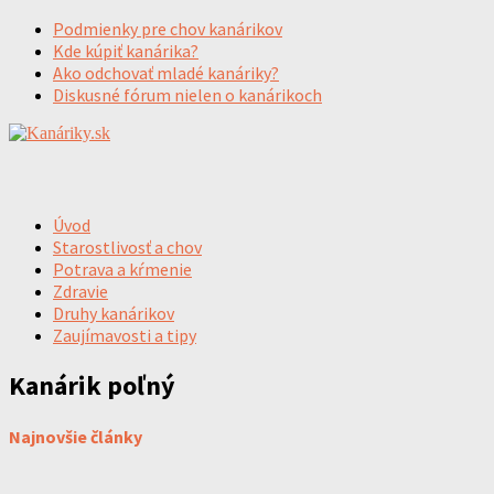
Podmienky pre chov kanárikov
Kde kúpiť kanárika?
Ako odchovať mladé kanáriky?
Diskusné fórum nielen o kanárikoch
Úvod
Starostlivosť a chov
Potrava a kŕmenie
Zdravie
Druhy kanárikov
Zaujímavosti a tipy
Kanárik poľný
Najnovšie články