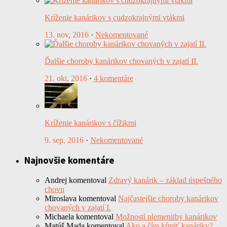
Kríženie kanárikov s cudzokrajnými vtákmi
13. nov, 2016
·
Nekomentované
Ďalšie choroby kanárikov chovaných v zajatí II.
21. okt, 2016
·
4 komentáre
Kríženie kanárikov s čížikmi
9. sep, 2016
·
Nekomentované
Najnovšie komentáre
Andrej
komentoval
Zdravý kanárik – základ úspešného
chovu
Miroslava
komentoval
Najčastejšie choroby kanárikov
chovaných v zajatí I.
Michaela
komentoval
Možnosti plemenitby kanárikov
Matúš Mada
komentoval
Ako a čím kŕmiť kanáriky?