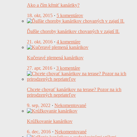
Ako a čím kŕmiť kanáriky?
18. okt, 2015
·
5 komentárov
Ďalšie choroby kanárikov chovaných v zajatí II.
21. okt, 2016
·
4 komentáre
Kučeravé plemená kanárikov
27. apr, 2016
·
3 komentáre
Chcete chovať kanárikov na terase? Pozor na ich
prirodzených nepriateľov
9. sep, 2022
·
Nekomentované
Krúžkovanie kanárikov
6. dec, 2016
·
Nekomentované