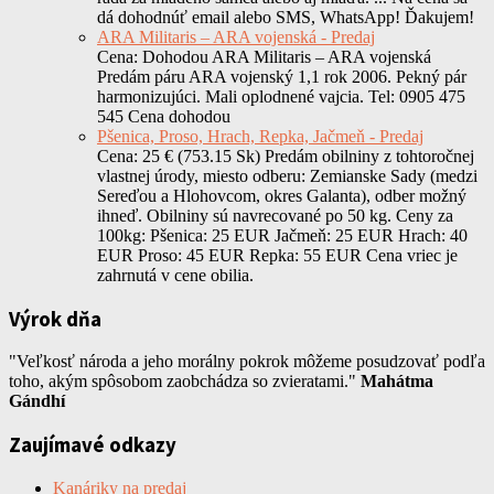
dá dohodnúť email alebo SMS, WhatsApp! Ďakujem!
ARA Militaris – ARA vojenská - Predaj
Cena: Dohodou ARA Militaris – ARA vojenská
Predám páru ARA vojenský 1,1 rok 2006. Pekný pár
harmonizujúci. Mali oplodnené vajcia. Tel: 0905 475
545 Cena dohodou
Pšenica, Proso, Hrach, Repka, Jačmeň - Predaj
Cena: 25 € (753.15 Sk) Predám obilniny z tohtoročnej
vlastnej úrody, miesto odberu: Zemianske Sady (medzi
Sereďou a Hlohovcom, okres Galanta), odber možný
ihneď. Obilniny sú navrecované po 50 kg. Ceny za
100kg: Pšenica: 25 EUR Jačmeň: 25 EUR Hrach: 40
EUR Proso: 45 EUR Repka: 55 EUR Cena vriec je
zahrnutá v cene obilia.
Výrok dňa
"Veľkosť národa a jeho morálny pokrok môžeme posudzovať podľa
toho, akým spôsobom zaobchádza so zvieratami."
Mahátma
Gándhí
Zaujímavé odkazy
Kanáriky na predaj