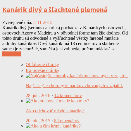
Kanárik divý a šľachtené plemená
Zverejnené dňa:
4-11-2015
Kanárik divý (serinus canarius) pochádza z Kanárskych ostrovoch,
ostrovoch Azory a Madeira a v pôvodnej forme tam žije dodnes. Od
tohto druhu sú odvodené a vyšľachtené všetky farebné mutácie
a druhy kanárikov. Divý kanárik má 13 centimetrov a sfarbenie
samca je zelenožlté, samička je sivohnedá, pričom mláďatá sa
Čítať viac
Obľúbené články
Najnovšie články
Najčastejšie choroby kanárikov chovaných v zajatí I.
28. jún, 2016
·
14 komentárov
Ako odchovať mladé kanáriky?
20. okt, 2015
·
8 komentárov