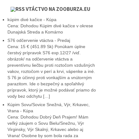
VTÁCTVO NA ZOOBURZA.EU
kúpim divé kačice - Kúpa
Cena: Dohodou Kúpim divé kačice v okrese
Dunajská Streda a Komárno
S76 odčervenie vtáctva - Predaj
Cena: 15 € (451.89 Sk) Ponúkam úplne
čerstvý prípravok S76 exp.12/27 /viď.
obrázok/ na odčervenie vtáctva a
preventívnu liečbu proti roztočom vzdušných
vakov, roztočom v perí a krvi, vápenke a iné.
S 76 je účinný proti vonkajším a vnútorným
parazitom. Ide o bezpečný a spoľahlivý
prípravok, ktorý je možné podávať priamo do
vody bez odchytu […]
Kúpim Sovu/Sovice Snežná, Výr, Krkavec,
Vrana - Kúpa
Cena: Dohodou Dobrý Deň Prajem! Mám
veľký záujem o Sovu Bielu/Snežnu, Výr
Virginsky, Výr Skalný, Krkavec alebo aj
Vrana! Osobne by som bola rada za