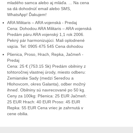
mladého samca alebo aj mláďa. ... Na cena
sa dá dohodnúť email alebo SMS,
WhatsApp! Ďakujem!
ARA Militaris – ARA vojenská - Predaj
Cena: Dohodou ARA Militaris – ARA vojenská
Predám páru ARA vojenský 1,1 rok 2006.
Pekný pár harmonizujúci. Mali oplodnené
vajcia. Tel: 0905 475 545 Cena dohodou
Pšenica, Proso, Hrach, Repka, Jačmeň -
Predaj
Cena: 25 € (753.15 Sk) Predám obilniny z
tohtoročnej vlastnej úrody, miesto odberu:
Zemianske Sady (medzi Sereďou a
Hlohovcom, okres Galanta), odber možný
ihneď. Obilniny sú navrecované po 50 kg.
Ceny za 100kg: Pšenica: 25 EUR Jačmeň:
25 EUR Hrach: 40 EUR Proso: 45 EUR
Repka: 55 EUR Cena vriec je zahrnutá v
cene obilia.