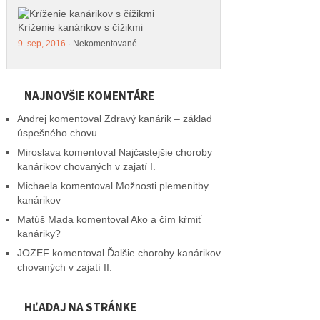
Kríženie kanárikov s čížikmi
9. sep, 2016
·
Nekomentované
NAJNOVŠIE KOMENTÁRE
Andrej
komentoval
Zdravý kanárik – základ
úspešného chovu
Miroslava
komentoval
Najčastejšie choroby
kanárikov chovaných v zajatí I.
Michaela
komentoval
Možnosti plemenitby
kanárikov
Matúš Mada
komentoval
Ako a čím kŕmiť
kanáriky?
JOZEF
komentoval
Ďalšie choroby kanárikov
chovaných v zajatí II.
HĽADAJ NA STRÁNKE