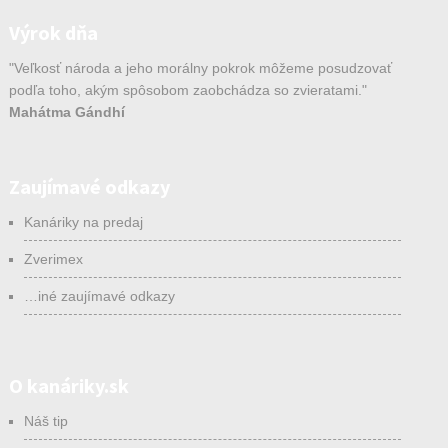
Výrok dňa
"Veľkosť národa a jeho morálny pokrok môžeme posudzovať
podľa toho, akým spôsobom zaobchádza so zvieratami."
Mahátma Gándhí
Zaujímavé odkazy
Kanáriky na predaj
Zverimex
…iné zaujímavé odkazy
O kanáriky.sk
Náš tip