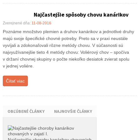
Najčastejšie spôsoby chovu kanárikov
Zverejnené dňa:
11-08-2016
Poznáme množstvo plemien a druhov kanárikov a jednotlivé druhy
majú svoje špecifické chovné potreby. Preto sa v praxi neustále
vyvíjali a zdokonaľovali rôzne metódy chovu. V súčasnosti sú
najvyužívanejšie tieto 4 metódy chovu: Voliérový chov – spočíva
v držaní chovnej skupiny o počte niekoľko desiatok zvierat spolu
v jednej voliére.
Čítať viac
OBĽÚBENÉ ČLÁNKY
NAJNOVŠIE ČLÁNKY
Najčastejšie choroby kanárikov chovaných