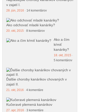
v zajatí I.
28. jún, 2016
·
14 komentárov
Ako odchovať mladé kanáriky?
20. okt, 2015
·
8 komentárov
Ako a čím
kŕmiť
kanáriky?
18. okt, 2015
·
5 komentárov
Ďalšie choroby kanárikov chovaných v
zajatí II.
21. okt, 2016
·
4 komentáre
Kučeravé plemená kanárikov
27. apr, 2016
·
3 komentáre