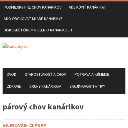
PODMIENKY PRE CHOV KANÁRIKOV
KDE KÚPIŤ KANÁRIKA?
AKO ODCHOVAŤ MLADÉ KANÁRIKY?
DISKUSNÉ FÓRUM NIELEN O KANÁRIKOCH
ÚVOD
STAROSTLIVOSŤ A CHOV
POTRAVA A KŔMENIE
ZDRAVIE
DRUHY KANÁRIKOV
ZAUJÍMAVOSTI A TIPY
párový chov kanárikov
NAJNOVŠIE ČLÁNKY