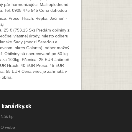
ý pár harmonizujúci. Mali oplodnené
ia. Tel: 0905 475 545 Cena dohodou
ica, Proso, Hrach, Repka, Jačmeň -
aj
: 25 € (753.15 Sk) Predám obilniny z
oročnej vlastnej úrody, miesto odberu:
anske Sady (medzi Sereďou a
ovcom, okres Galanta), odber možný
ď. Obilniny sú navrecované po 50 kg.
 za 100kg: Pšenica: 25 EUR Jačmeň:
UR Hrach: 40 EUR Proso: 45 EUR
a: 55 EUR Cena vriec je zahrnutá v
 obilia.
 kanáriky.sk
Náš tip
O webe