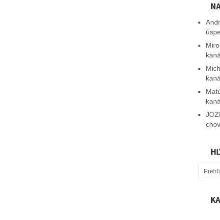
NA
Andr
úsp
Miro
kaná
Mich
kaná
Mat
kaná
JOZ
chov
HĽ
KA