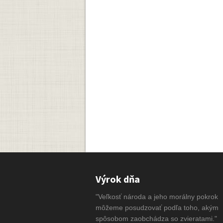
Výrok dňa
"Veľkosť národa a jeho morálny pokrok
môžeme posudzovať podľa toho, akým
spôsobom zaobchádza so zvieratami."