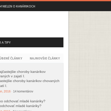
M NIELEN O KANÁRIKOCH
 A TIPY
ÚBENÉ ČLÁNKY
NAJNOVŠIE ČLÁNKY
astejšie choroby kanárikov chovaných
atí I.
ún, 2016
·
14 komentárov
odchovať mladé kanáriky?