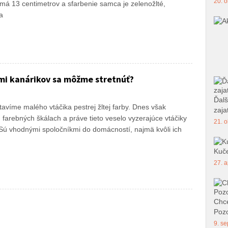
20. o
 má 13 centimetrov a sfarbenie samca je zelenožlté,
a
mi kanárikov sa môžme stretnúť?
Ďalš
tavíme malého vtáčika pestrej žltej farby. Dnes však
zajat
farebných škálach a práve tieto veselo vyzerajúce vtáčiky
21. o
. Sú vhodnými spoločníkmi do domácností, najmä kvôli ich
Kuče
27. a
Chce
Pozo
9. se