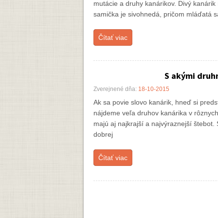
mutácie a druhy kanárikov. Divý kanárik
samička je sivohnedá, pričom mláďatá s
Čítať viac
S akými druh
Zverejnené dňa:
18-10-2015
Ak sa povie slovo kanárik, hneď si preds
nájdeme veľa druhov kanárika v rôznych 
majú aj najkrajší a najvýraznejší štebot
dobrej
Čítať viac