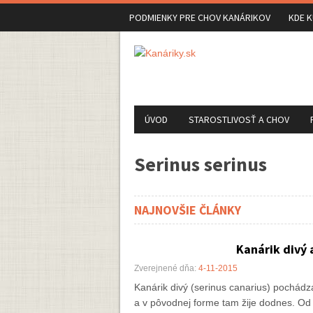
PODMIENKY PRE CHOV KANÁRIKOV
KDE K
ÚVOD
STAROSTLIVOSŤ A CHOV
Serinus serinus
NAJNOVŠIE ČLÁNKY
Kanárik divý
Zverejnené dňa:
4-11-2015
Kanárik divý (serinus canarius) pochád
a v pôvodnej forme tam žije dodnes. Od