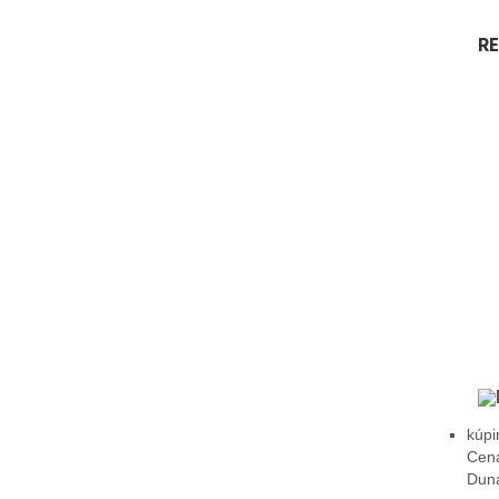
R
kúpi
Cena
Duna