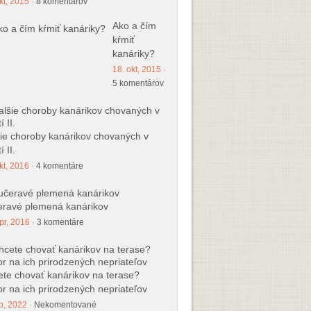
kt, 2015
·
8 komentárov
Ako a čím
kŕmiť
kanáriky?
18. okt, 2015
·
5 komentárov
ie choroby kanárikov chovaných v
í II.
kt, 2016
·
4 komentáre
ravé plemená kanárikov
pr, 2016
·
3 komentáre
te chovať kanárikov na terase?
r na ich prirodzených nepriateľov
p, 2022
·
Nekomentované