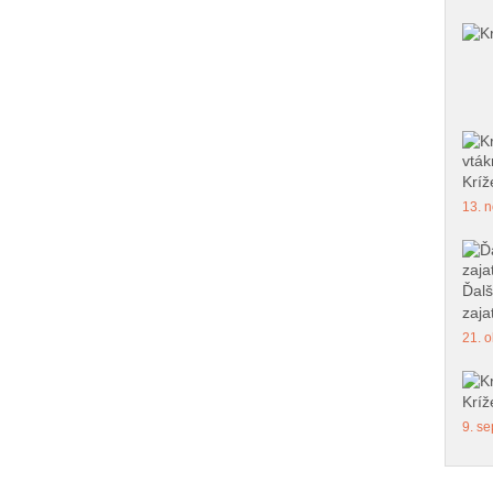
Kríž
13. n
Ďalš
zajat
21. o
Kríž
9. se