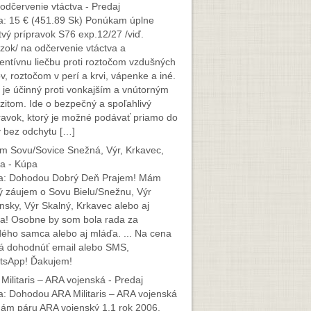
odčervenie vtáctva - Predaj
: 15 € (451.89 Sk) Ponúkam úplne
tvý prípravok S76 exp.12/27 /viď.
zok/ na odčervenie vtáctva a
entívnu liečbu proti roztočom vzdušných
v, roztočom v perí a krvi, vápenke a iné.
 je účinný proti vonkajším a vnútorným
zitom. Ide o bezpečný a spoľahlivý
ravok, ktorý je možné podávať priamo do
 bez odchytu […]
m Sovu/Sovice Snežná, Výr, Krkavec,
a - Kúpa
a: Dohodou Dobrý Deň Prajem! Mám
ý záujem o Sovu Bielu/Snežnu, Výr
insky, Výr Skalný, Krkavec alebo aj
a! Osobne by som bola rada za
ého samca alebo aj mláďa. ... Na cena
á dohodnúť email alebo SMS,
tsApp! Ďakujem!
Militaris – ARA vojenská - Predaj
: Dohodou ARA Militaris – ARA vojenská
ám páru ARA vojenský 1,1 rok 2006.