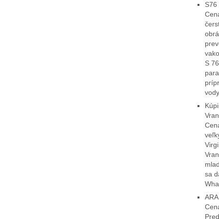
S76 
Cena
čers
obrá
prev
vako
S 76
para
príp
vody
Kúpi
Vran
Cen
veľk
Virg
Vran
mlad
sa d
Wha
ARA 
Cena
Pred