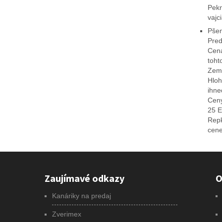
Pekn
vajc
Pšen
Pred
Cena
toht
Zemi
Hloh
ihne
Ceny
25 E
Repk
cene
Zaujímavé odkazy
O
Kanáriky na predaj
Zverimex