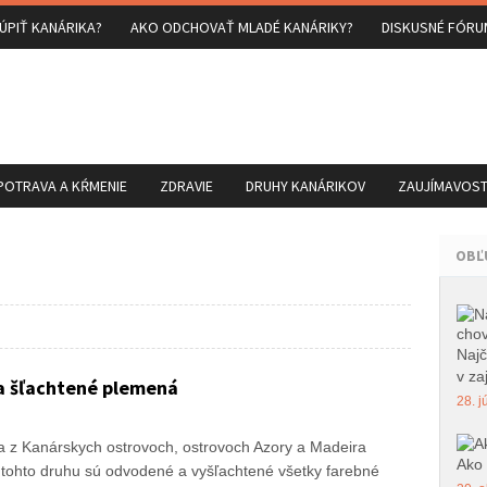
ÚPIŤ KANÁRIKA?
AKO ODCHOVAŤ MLADÉ KANÁRIKY?
DISKUSNÉ FÓRU
POTRAVA A KŔMENIE
ZDRAVIE
DRUHY KANÁRIKOV
ZAUJÍMAVOSTI
OBĽ
Najč
v zaj
 a šľachtené plemená
28. j
za z Kanárskych ostrovoch, ostrovoch Azory a Madeira
Ako 
 tohto druhu sú odvodené a vyšľachtené všetky farebné