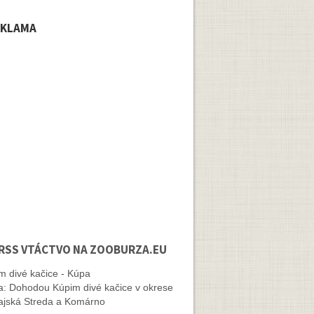
EKLAMA
VTÁCTVO NA ZOOBURZA.EU
m divé kačice - Kúpa
: Dohodou Kúpim divé kačice v okrese
jská Streda a Komárno