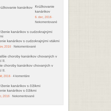
Krúžkovanie
kanárikov
6. dec, 2016
·
Nekomentované
enie kanárikov s cudzokrajnými vtákmi
ov, 2016
·
Nekomentované
ie choroby kanárikov chovaných v
í II.
kt, 2016
·
4 komentáre
enie kanárikov s čížikmi
p, 2016
·
Nekomentované