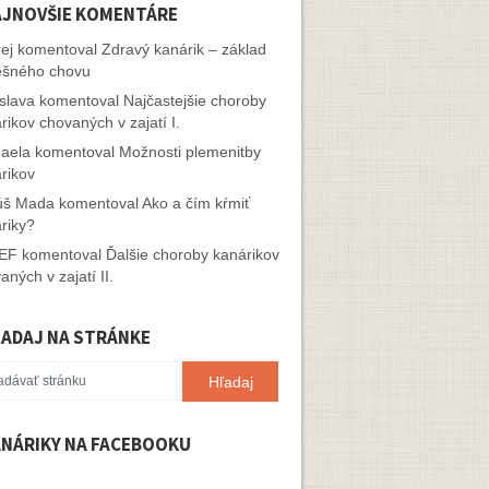
JNOVŠIE KOMENTÁRE
ej
komentoval
Zdravý kanárik – základ
ešného chovu
slava
komentoval
Najčastejšie choroby
rikov chovaných v zajatí I.
aela
komentoval
Možnosti plemenitby
rikov
úš Mada
komentoval
Ako a čím kŕmiť
riky?
EF
komentoval
Ďalšie choroby kanárikov
aných v zajatí II.
ADAJ NA STRÁNKE
NÁRIKY NA FACEBOOKU