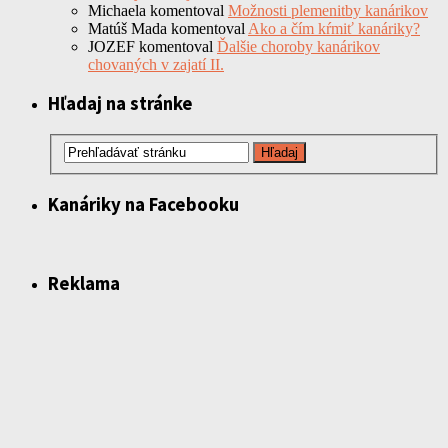
Michaela
komentoval
Možnosti plemenitby kanárikov
Matúš Mada
komentoval
Ako a čím kŕmiť kanáriky?
JOZEF
komentoval
Ďalšie choroby kanárikov
chovaných v zajatí II.
Hľadaj na stránke
Kanáriky na Facebooku
Reklama