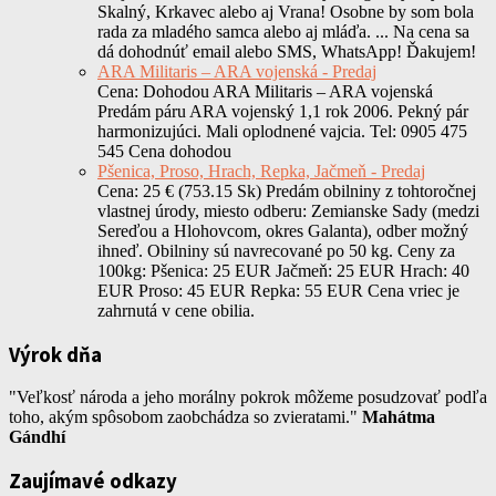
Skalný, Krkavec alebo aj Vrana! Osobne by som bola
rada za mladého samca alebo aj mláďa. ... Na cena sa
dá dohodnúť email alebo SMS, WhatsApp! Ďakujem!
ARA Militaris – ARA vojenská - Predaj
Cena: Dohodou ARA Militaris – ARA vojenská
Predám páru ARA vojenský 1,1 rok 2006. Pekný pár
harmonizujúci. Mali oplodnené vajcia. Tel: 0905 475
545 Cena dohodou
Pšenica, Proso, Hrach, Repka, Jačmeň - Predaj
Cena: 25 € (753.15 Sk) Predám obilniny z tohtoročnej
vlastnej úrody, miesto odberu: Zemianske Sady (medzi
Sereďou a Hlohovcom, okres Galanta), odber možný
ihneď. Obilniny sú navrecované po 50 kg. Ceny za
100kg: Pšenica: 25 EUR Jačmeň: 25 EUR Hrach: 40
EUR Proso: 45 EUR Repka: 55 EUR Cena vriec je
zahrnutá v cene obilia.
Výrok dňa
"Veľkosť národa a jeho morálny pokrok môžeme posudzovať podľa
toho, akým spôsobom zaobchádza so zvieratami."
Mahátma
Gándhí
Zaujímavé odkazy