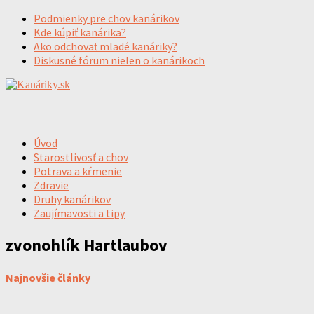
Podmienky pre chov kanárikov
Kde kúpiť kanárika?
Ako odchovať mladé kanáriky?
Diskusné fórum nielen o kanárikoch
Úvod
Starostlivosť a chov
Potrava a kŕmenie
Zdravie
Druhy kanárikov
Zaujímavosti a tipy
zvonohlík Hartlaubov
Najnovšie články