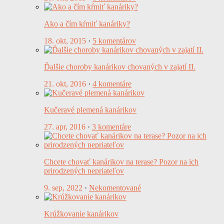
Ako a čím kŕmiť kanáriky?
18. okt, 2015
·
5 komentárov
Ďalšie choroby kanárikov chovaných v zajatí II.
21. okt, 2016
·
4 komentáre
Kučeravé plemená kanárikov
27. apr, 2016
·
3 komentáre
Chcete chovať kanárikov na terase? Pozor na ich
prirodzených nepriateľov
9. sep, 2022
·
Nekomentované
Krúžkovanie kanárikov