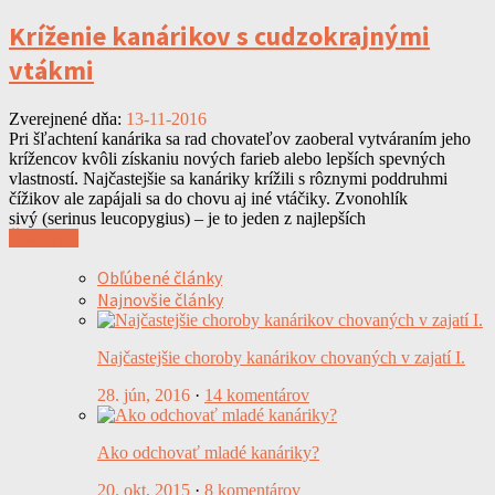
Kríženie kanárikov s cudzokrajnými
vtákmi
Zverejnené dňa:
13-11-2016
Pri šľachtení kanárika sa rad chovateľov zaoberal vytváraním jeho
krížencov kvôli získaniu nových farieb alebo lepších spevných
vlastností. Najčastejšie sa kanáriky krížili s rôznymi poddruhmi
čížikov ale zapájali sa do chovu aj iné vtáčiky. Zvonohlík
sivý (serinus leucopygius) – je to jeden z najlepších
Čítať viac
Obľúbené články
Najnovšie články
Najčastejšie choroby kanárikov chovaných v zajatí I.
28. jún, 2016
·
14 komentárov
Ako odchovať mladé kanáriky?
20. okt, 2015
·
8 komentárov