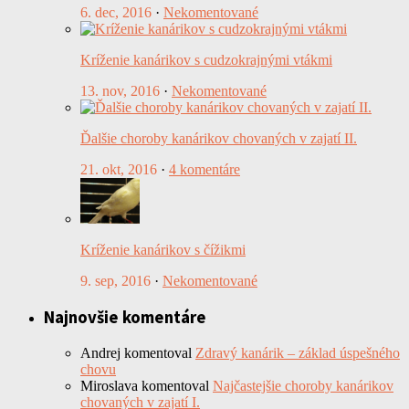
6. dec, 2016
·
Nekomentované
Kríženie kanárikov s cudzokrajnými vtákmi
13. nov, 2016
·
Nekomentované
Ďalšie choroby kanárikov chovaných v zajatí II.
21. okt, 2016
·
4 komentáre
Kríženie kanárikov s čížikmi
9. sep, 2016
·
Nekomentované
Najnovšie komentáre
Andrej
komentoval
Zdravý kanárik – základ úspešného
chovu
Miroslava
komentoval
Najčastejšie choroby kanárikov
chovaných v zajatí I.