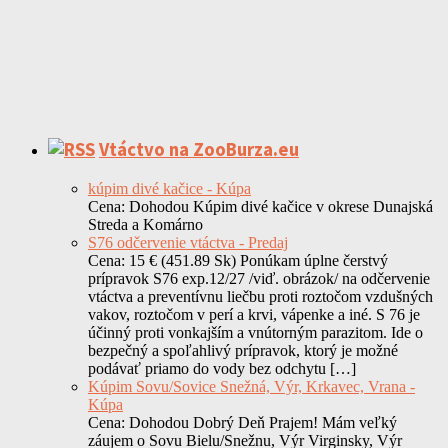
Vtáctvo na ZooBurza.eu
kúpim divé kačice - Kúpa
Cena: Dohodou Kúpim divé kačice v okrese Dunajská
Streda a Komárno
S76 odčervenie vtáctva - Predaj
Cena: 15 € (451.89 Sk) Ponúkam úplne čerstvý
prípravok S76 exp.12/27 /viď. obrázok/ na odčervenie
vtáctva a preventívnu liečbu proti roztočom vzdušných
vakov, roztočom v perí a krvi, vápenke a iné. S 76 je
účinný proti vonkajším a vnútorným parazitom. Ide o
bezpečný a spoľahlivý prípravok, ktorý je možné
podávať priamo do vody bez odchytu […]
Kúpim Sovu/Sovice Snežná, Výr, Krkavec, Vrana -
Kúpa
Cena: Dohodou Dobrý Deň Prajem! Mám veľký
záujem o Sovu Bielu/Snežnu, Výr Virginsky, Výr