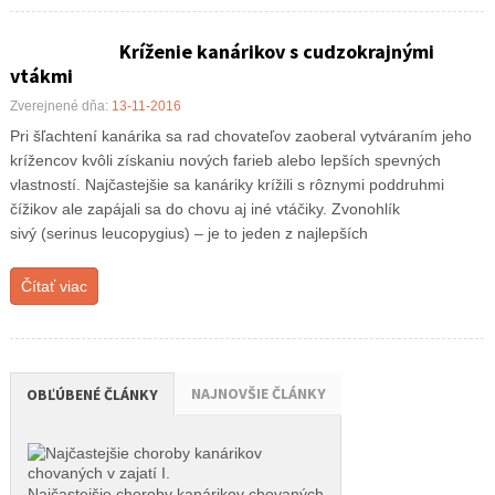
Kríženie kanárikov s cudzokrajnými
vtákmi
Zverejnené dňa:
13-11-2016
Pri šľachtení kanárika sa rad chovateľov zaoberal vytváraním jeho
krížencov kvôli získaniu nových farieb alebo lepších spevných
vlastností. Najčastejšie sa kanáriky krížili s rôznymi poddruhmi
čížikov ale zapájali sa do chovu aj iné vtáčiky. Zvonohlík
sivý (serinus leucopygius) – je to jeden z najlepších
Čítať viac
NAJNOVŠIE ČLÁNKY
OBĽÚBENÉ ČLÁNKY
Najčastejšie choroby kanárikov chovaných