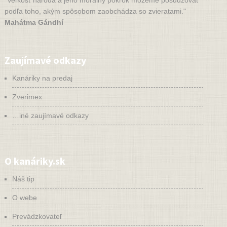
"Veľkosť národa a jeho morálny pokrok môžeme posudzovať
podľa toho, akým spôsobom zaobchádza so zvieratami."
Mahátma Gándhí
Zaujímavé odkazy
Kanáriky na predaj
Zverimex
…iné zaujímavé odkazy
O kanáriky.sk
Náš tip
O webe
Prevádzkovateľ