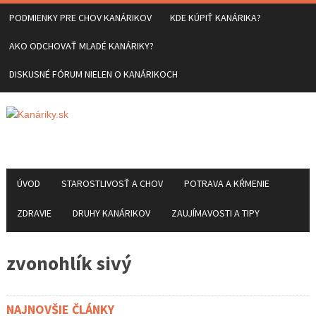
PODMIENKY PRE CHOV KANÁRIKOV
KDE KÚPIŤ KANÁRIKA?
AKO ODCHOVAŤ MLADÉ KANÁRIKY?
DISKUSNÉ FÓRUM NIELEN O KANÁRIKOCH
ÚVOD
STAROSTLIVOSŤ A CHOV
POTRAVA A KŔMENIE
ZDRAVIE
DRUHY KANÁRIKOV
ZAUJÍMAVOSTI A TIPY
zvonohlík sivý
NAJNOVŠIE ČLÁNKY