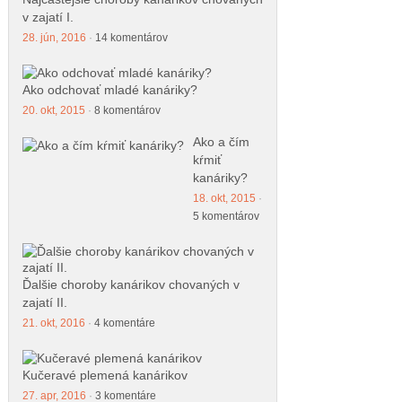
v zajatí I.
28. jún, 2016
·
14 komentárov
Ako odchovať mladé kanáriky?
20. okt, 2015
·
8 komentárov
Ako a čím
kŕmiť
kanáriky?
18. okt, 2015
·
5 komentárov
Ďalšie choroby kanárikov chovaných v
zajatí II.
21. okt, 2016
·
4 komentáre
Kučeravé plemená kanárikov
27. apr, 2016
·
3 komentáre