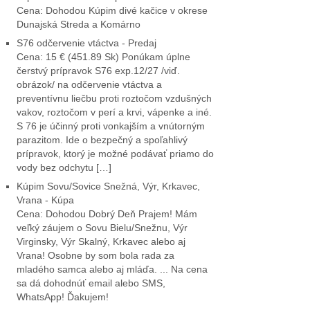
Cena: Dohodou Kúpim divé kačice v okrese
Dunajská Streda a Komárno
S76 odčervenie vtáctva - Predaj
Cena: 15 € (451.89 Sk) Ponúkam úplne
čerstvý prípravok S76 exp.12/27 /viď.
obrázok/ na odčervenie vtáctva a
preventívnu liečbu proti roztočom vzdušných
vakov, roztočom v perí a krvi, vápenke a iné.
S 76 je účinný proti vonkajším a vnútorným
parazitom. Ide o bezpečný a spoľahlivý
prípravok, ktorý je možné podávať priamo do
vody bez odchytu […]
Kúpim Sovu/Sovice Snežná, Výr, Krkavec,
Vrana - Kúpa
Cena: Dohodou Dobrý Deň Prajem! Mám
veľký záujem o Sovu Bielu/Snežnu, Výr
Virginsky, Výr Skalný, Krkavec alebo aj
Vrana! Osobne by som bola rada za
mladého samca alebo aj mláďa. ... Na cena
sa dá dohodnúť email alebo SMS,
WhatsApp! Ďakujem!