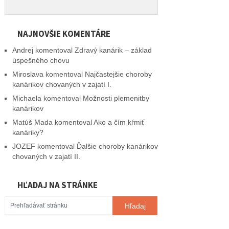
NAJNOVŠIE KOMENTÁRE
Andrej
komentoval
Zdravý kanárik – základ
úspešného chovu
Miroslava
komentoval
Najčastejšie choroby
kanárikov chovaných v zajatí I.
Michaela
komentoval
Možnosti plemenitby
kanárikov
Matúš Mada
komentoval
Ako a čím kŕmiť
kanáriky?
JOZEF
komentoval
Ďalšie choroby kanárikov
chovaných v zajatí II.
HĽADAJ NA STRÁNKE